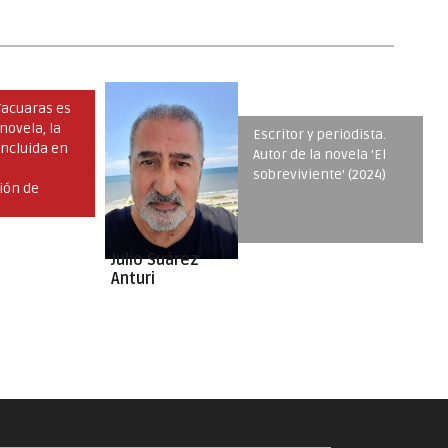
Tacuaras es
novela, la
Escritor y periodista.
incluida en
Autor de la novela 'El
sobreviviente' (2024)
ión de
ndo Pardo,
género en el
C
Julio Suárez
Anturi