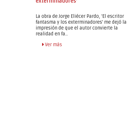
exterminadores'
La obra de Jorge Eliécer Pardo, 'El escritor
so
fantasma y los exterminadores' me dejó la
a menores
impresión de que el autor convierte la
realidad en fa...
de el
Ver más
de octubre