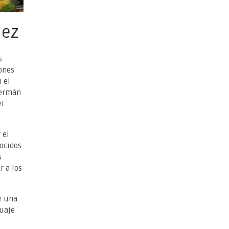
hez
s
iones
 el
Germán
el
 el
nocidos
s
r a los
e una
guaje