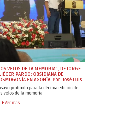
LOS VELOS DE LA MEMORIA”, DE JORGE
LIÉCER PARDO: OBSIDIANA DE
Colección
OSMOGONÍA EN AGONÍA. Por: José Luis
ereyra Collante
nsayo profundo para la décima edición de
os velos de la memoria
Autores de
publicados 
Ver más
Ver má