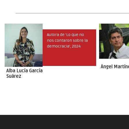
Autora de 'Lo que no
nos contaron sobre la
democracia', 2024
Ángel Martín
Alba Lucía García
Suárez