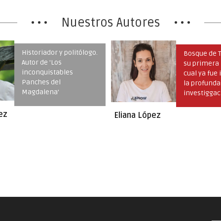
Nuestros Autores
Historiador y politólogo.
Bosque de 
Autor de 'Los
su primera 
inconquistables
cual ya fue 
Panches del
la profunda
Magdalena'
investiggac
Carlos Orla
acerca del 
ez
Eliana López
Depart...