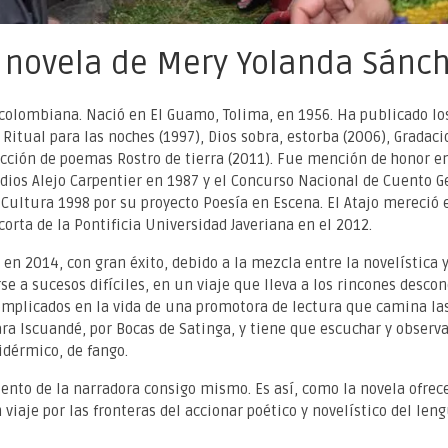
', novela de Mery Yolanda Sánc
colombiana. Nació en El Guamo, Tolima, en 1956. Ha publicado lo
 Ritual para las noches (1997), Dios sobra, estorba (2006), Gradac
lección de poemas Rostro de tierra (2011). Fue mención de honor en
udios Alejo Carpentier en 1987 y el Concurso Nacional de Cuento 
 Cultura 1998 por su proyecto Poesía en Escena. El Atajo mereció 
rta de la Pontificia Universidad Javeriana en el 2012.
en 2014, con gran éxito, debido a la mezcla entre la novelística y
rse a sucesos difíciles, en un viaje que lleva a los rincones desco
mplicados en la vida de una promotora de lectura que camina la
ra Iscuandé, por Bocas de Satinga, y tiene que escuchar y observa
idérmico, de fango.
ento de la narradora consigo mismo. Es así, como la novela ofrec
viaje por las fronteras del accionar poético y novelístico del len