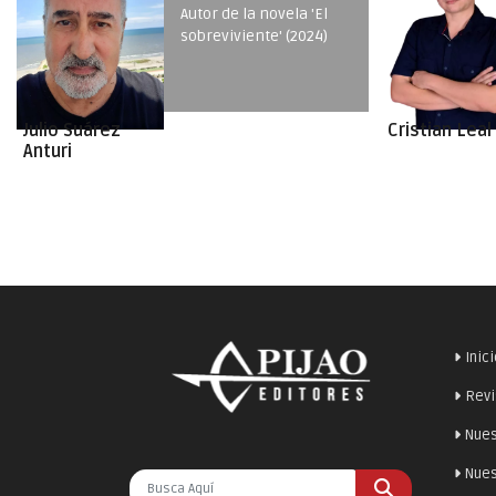
autor de 'Lostville Vol I'
(2024)
Ruby Becerr
Cristian Leal
Inic
Revi
Nues
Nues