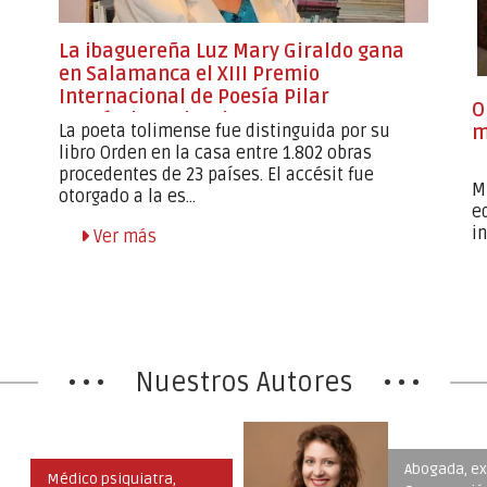
La ibaguereña Luz Mary Giraldo gana
en Salamanca el XIII Premio
Internacional de Poesía Pilar
O
Fernández Labrador
m
La poeta tolimense fue distinguida por su
libro Orden en la casa entre 1.802 obras
procedentes de 23 países. El accésit fue
M
otorgado a la es...
e
i
Ver más
Nuestros Autores
Escritor y p
Editor de la
Abogada, experta en
dominical d