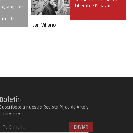
Popayán.
Literatura Rubén Darío
2017, entregado en
España.
Carlos Pardo Viña
Boletín
Suscríbete a nuestra Revista Pijao de Arte y
Literatura
ENVIAR