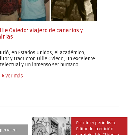
llie Oviedo: viajero de canarios y
Joven tol
irlas
narrativa
urió, en Estados Unidos, el académico,
Christian 
ditor y traductor, Ollie Oviedo, un excelente
ibaguereño 
ntelectual y un inmenso ser humano.
Universida
galardonado
Ver más
Ver má
eriodista.
Escritor y periodista.
 edición
Ganador del Premio
e El Nuevo
Internacional de