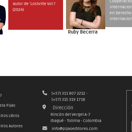
Cooperación
Liberal de 
Internacional, Magister
en Derecho
Internacional de la
Jaír Villano
Universidad de
Hamburgo, Alemania.
a
(+57) 311 807 2212
-
io
(+57) 315 319 1718
sta Pijao
Dirección
Rincón del Vergel A-7
tros Libros
Ibagué - Tolima - Colombia
tros Autores
info@pijaoeditores.com