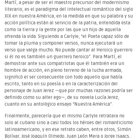
Martí, a pesar de ser el maestro precursor del modernismo
literario, es el paradigma del intelectual romántico del siglo
XIX en nuestra América, en la medida en que su palabra y su
acción política están al servicio de la patria, entendida esta
como la tierra y la gente por las que un hijo de aquella
ofrenda la vida. Siguiendo a Carlyle, “el Poeta capaz sólo de
tomar la pluma y componer versos, nunca ejecutará un
verso que valga mucho. No puede cantar al Heroico guerrero
si él no es también un guerrero heroico”. Para Martí, el
demostrar ante sus compatriotas que él también era un
hombre de acción, en pleno terreno de la lucha armada,
significó el ser consecuente con todo aquello que había
escrito, tanto en su poesía o en la caracterización del
personaje de Juan Jerez —que por muchas razones podría ser
definido como su alter ego—, de su novela Lucía Jerez,
cuanto en su antológico ensayo “Nuestra América”.
Finalmente, parecería que el mismo Carlyle retratara no
solo al cubano sino a casi todos los héroes del romanticismo
latinoamericano, y en ese retrato caben, entre otros, Simón
Bolívar, José Joaquín Olmedo, Juan León Mera o Jorge Isaacs,