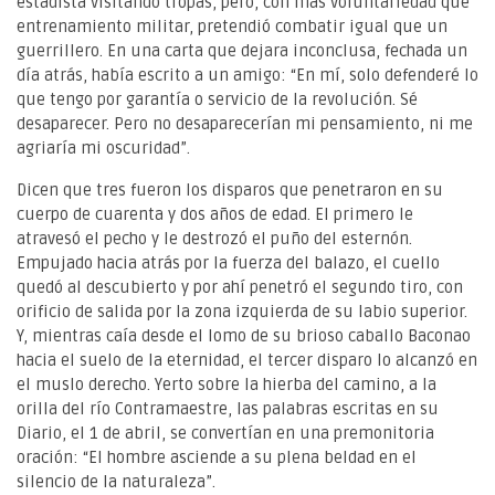
estadista visitando tropas, pero, con más voluntariedad que
entrenamiento militar, pretendió combatir igual que un
guerrillero. En una carta que dejara inconclusa, fechada un
día atrás, había escrito a un amigo: “En mí, solo defenderé lo
que tengo por garantía o servicio de la revolución. Sé
desaparecer. Pero no desaparecerían mi pensamiento, ni me
agriaría mi oscuridad”.
Dicen que tres fueron los disparos que penetraron en su
cuerpo de cuarenta y dos años de edad. El primero le
atravesó el pecho y le destrozó el puño del esternón.
Empujado hacia atrás por la fuerza del balazo, el cuello
quedó al descubierto y por ahí penetró el segundo tiro, con
orificio de salida por la zona izquierda de su labio superior.
Y, mientras caía desde el lomo de su brioso caballo Baconao
hacia el suelo de la eternidad, el tercer disparo lo alcanzó en
el muslo derecho. Yerto sobre la hierba del camino, a la
orilla del río Contramaestre, las palabras escritas en su
Diario, el 1 de abril, se convertían en una premonitoria
oración: “El hombre asciende a su plena beldad en el
silencio de la naturaleza”.