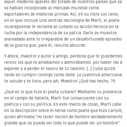
aquel moderno aparato del Estado de nuestros países que ya
se habían incorporado al mercado mundial como
exportadores de materias primas. Así, en su libro Los raros,
en el que incluye una sentida necrología de Martí, el poeta
nicaragüense le reclama al cubano su acción heroica en la
lucha por la independencia de su patria. Darío se muestra
anonadado ante lo irreparable de un desafortunado episodio
de la guerra que, para él, resulta absurdo:
Y ahora, maestro y autor y amigo, perdona que te guardemos
rencor los que te amábamos y admirábamos, por haber ido a
exponer y a perder el tesoro de tu talento. [...] Cuba quizá
tarde en cumplir contigo como debe. La juventud americana
te saluda y te llora; pero ¡oh, Maestro! ¿Qué has hecho...?9
¿Qué es lo que hizo el poeta cubano? Mediante su presencia
en el campo de batalla, Martí fue consecuente con su
poética y con su política. En este marco de cosas, Martí cabe
en la descripción sobre el héroe como poeta que hizo Carlyle,
quien afirmaba “no tener noción de hombre verdaderamente
grande que no pueda ser todo lo que puede ser un hombre”.