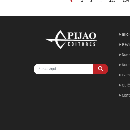
1
2
...
133
134
Inic
Revi
Nues
Nues
Even
Qui
Cont