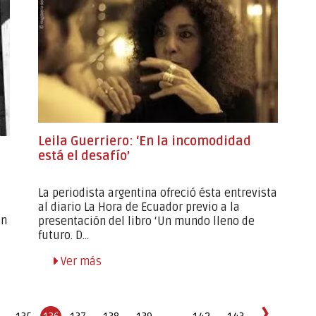
Leila Guerriero: ‘En la incomodidad
está el desafío’
La periodista argentina ofreció ésta entrevista
al diario La Hora de Ecuador previo a la
ón
presentación del libro ‘Un mundo lleno de
futuro. D...
Ver más
›