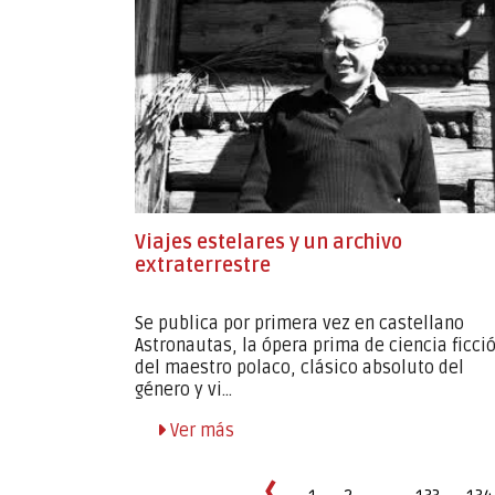
Viajes estelares y un archivo
extraterrestre
Se publica por primera vez en castellano
Astronautas, la ópera prima de ciencia ficci
del maestro polaco, clásico absoluto del
género y vi...
Ver más
‹