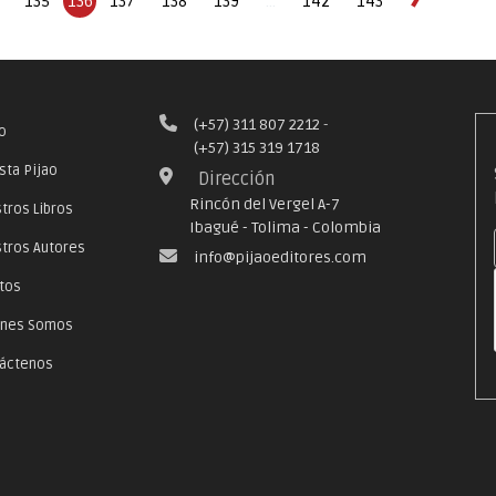
136
135
137
138
139
...
142
143
(+57) 311 807 2212
-
io
(+57) 315 319 1718
sta Pijao
Dirección
Rincón del Vergel A-7
tros Libros
Ibagué - Tolima - Colombia
tros Autores
info@pijaoeditores.com
tos
énes Somos
áctenos