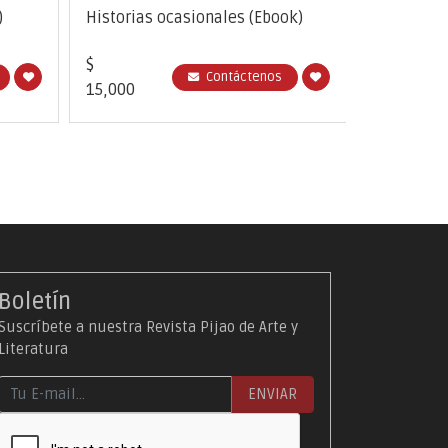
)
Historias ocasionales (Ebook)
Música pa
$
$
Contáctenos
15,000
15,000
Boletín
Suscríbete a nuestra Revista Pijao de Arte y
Literatura
ENVIAR