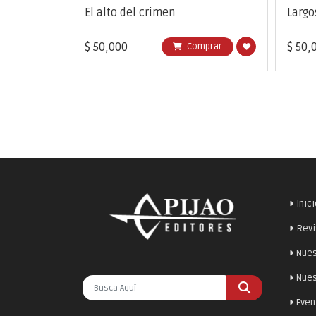
ro
El alto del crimen
Largo
$ 50,000
$ 50,
Comprar
Inic
Revi
Nues
Nues
Even