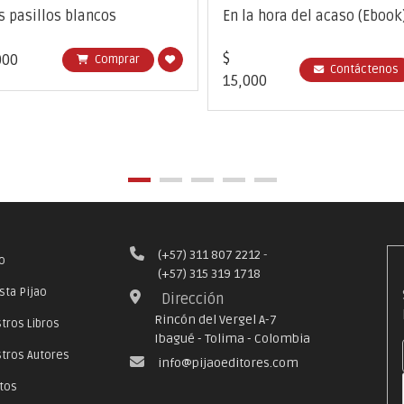
s pasillos blancos
En la hora del acaso (Ebook
$
000
Comprar
Contáctenos
15,000
(+57) 311 807 2212
-
io
(+57) 315 319 1718
sta Pijao
Dirección
Rincón del Vergel A-7
tros Libros
Ibagué - Tolima - Colombia
tros Autores
info@pijaoeditores.com
tos