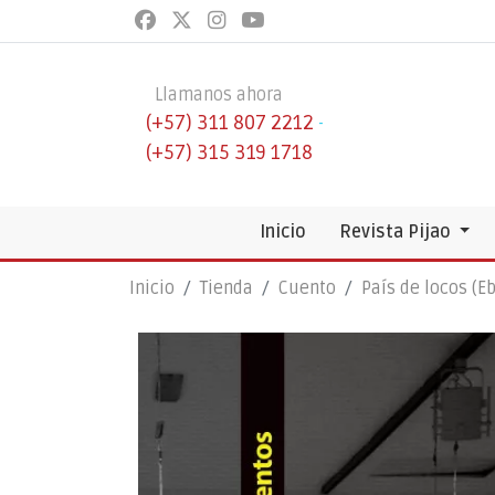
Llamanos ahora
(+57) 311 807 2212
-
(+57) 315 319 1718
Inicio
Revista Pijao
Inicio
Tienda
Cuento
País de locos (E